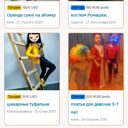
Продаж
1800 USD
Оренда
180 RUR/доба
Оренда сукні на зйомку
костюм Ромашки,
Київ · 27 Лютого 2025
Одесса · 27 Листопада 2017
Продаж
500 USD
Оренда
200 RUR/доба
шикарные туфельки
платья для девочек 3-7
Южноукраинск · 10 Січня 2017
лет
киев · 04 Серпня 2015