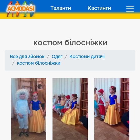
Таланти
Кастинги
костюм бiлоснiжки
Все для зйомок
Одяг
Костюми дитячі
костюм бiлоснiжки