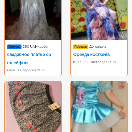
Оренда
250 UAH/доба
Продаж
Договірна
свадебное платье со
Оренда костюмів
Киев · 22 Листопада 2018
шлейфом
киев · 13 Вересня 2017