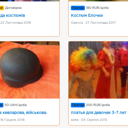
аж
Договірна
Оренда
180 RUR/доба
да костюмів
Костюм Елочки
 22 Листопада 2018
Одесса · 27 Листопада 2017
да
50 UAH/доба
Оренда
200 RUR/доба
а кевларова, військова.
платья для девочек 3-7 лет
 16 Грудня 2018
киев · 04 Серпня 2015