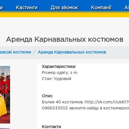
и
Кастинги
Для зйомок
Компанії
A
Аренда Карнавальных костюмов
азкові костюми
Аренда Карнавальных костюмов
Характеристики
Розмір одягу: s m
Стан: Чудовий
Опис
Более 40 костюмов. http://vk.com/club617
0966533555 звоните найду в костюмерн
Контакти