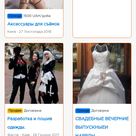
Оренда
1500 UAH/доба
Аксессуары для съёмок
Киев · 27 Листопада 2018
Продаж
Договірна
Оренда
Договірна
Разработка и пошив
СВАДЕБНЫЕ ВЕЧЕРНИЕ
одежды.
ВЫПУСКНЫЕИ
Фастів - Ки៛в · 26 Грудня 2017