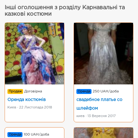
Інші оголошення з розділу Карнавальні та
казкові костюми
Продаж
Договірна
Оренда
250 UAH/доба
Оренда костюмів
свадебное платье со
Киев · 22 Листопада 2018
шлейфом
киев · 13 Вересня 2017
Оренда
100 UAH/доба