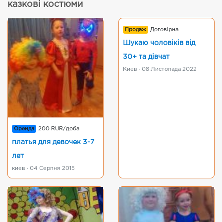
казкові костюми
Продаж
Договірна
Шукаю чоловіків від
30+ та дівчат
Киев · 08 Листопада 2022
Оренда
200 RUR/доба
платья для девочек 3-7
лет
киев · 04 Серпня 2015