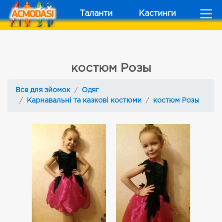
Таланти
Кастинги
костюм Розы
Все для зйомок
Одяг
Карнавальні та казкові костюми
костюм Розы