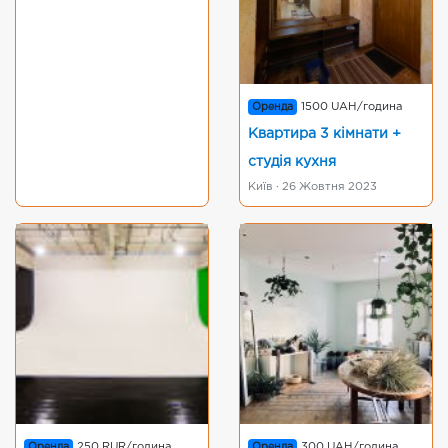
Оренда
1500 UAH/година
Квартира 3 кімнати +
студія кухня
Київ · 26 Жовтня 2023
Оренда
250 RUR/година
Оренда
300 UAH/година