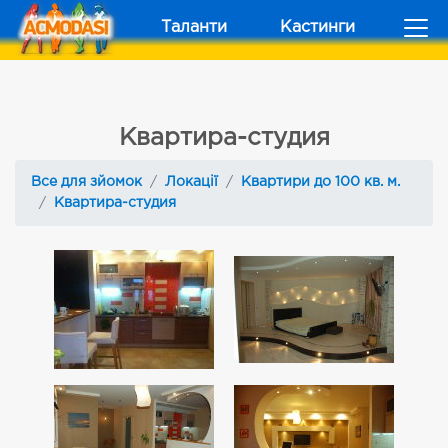
Таланти
Кастинги
Квартира-студия
Все для зйомок
Локації
Квартири до 100 кв. м.
Квартира-студия