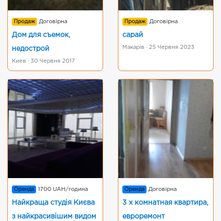
Продаж
Договірна
Продаж
Договірна
Дом для съемок,
сарай
Макарів · 25 Червня 2023
недострой
Киев · 30 Червня 2017
Оренда
1700 UAH/година
Оренда
Договірна
Найкраща студія Києва
3 х комнатная квартира,
з найкрасивішим видом
евроремонт