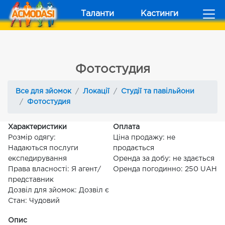
Таланти
Кастинги
Фотостудия
Все для зйомок
Локації
Студії та павільйони
Фотостудия
Характеристики
Оплата
Розмір одягу:
Ціна продажу: не
Надаються послуги
продається
експедирування
Оренда за добу: не здається
Права власності: Я агент/
Оренда погодинно: 250 UAH
представник
Дозвіл для зйомок: Дозвіл є
Стан: Чудовий
Опис