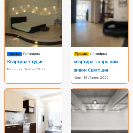
Оренда
Договірна
Продаж
Договірна
Квартира-студия
квартира с хорошим
Киев · 27 Лютого 2015
видом Святошин
Київ · 14 Липня 2022