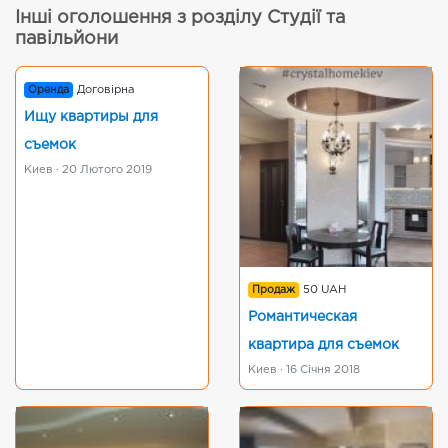
Інші оголошення з розділу Студії та
павільйони
Оренда
Договірна
Ищу квартиры для
съемок
Киев · 20 Лютого 2019
Продаж
50 UAH
Романтическая
квартира для съемок
Киев · 16 Січня 2018