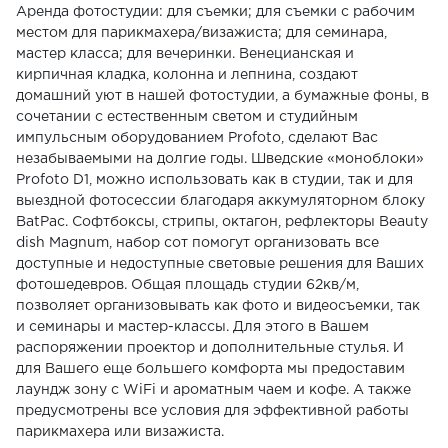
Аренда фотостудии: для съемки; для съемки с рабочим
местом для парикмахера/визажиста; для семинара,
мастер класса; для вечеринки. Венецианская и
кирпичная кладка, колонна и лепнина, создают
домашний уют в нашей фотостудии, а бумажные фоны, в
сочетании с естественным светом и студийным
импульсным оборудованием Profoto, сделают Вас
незабываемыми на долгие годы. Шведские «моноблоки»
Profoto D1, можно использовать как в студии, так и для
выездной фотосеcсии благодаря аккумуляторном блоку
BatPac. Софтбоксы, стрипы, октагон, рефлекторы Beauty
dish Magnum, набор сот помогут организовать все
доступные и недоступные световые решения для Ваших
фотошедевров. Общая площадь студии 62кв/м,
позволяет организовывать как фото и видеосъемки, так
и семинары и мастер-классы. Для этого в Вашем
распоряжении проектор и дополнительные стулья. И
для Вашего еще большего комфорта мы предоставим
лаундж зону с WiFi и ароматным чаем и кофе. А также
предусмотрены все условия для эффективной работы
парикмахера или визажиста.