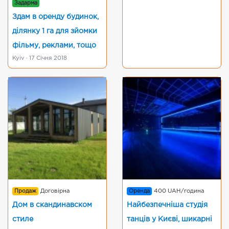
Задарма
Здам в оренду будинок,
ділянку 1 га для зйомки
фільму, реклами, тощо
Kyiv · 17 Січня 2018
Продаж
Договірна
Оренда
400 UAH/година
Дом в скандинавском
Найбезпечніша студія
стиле
танців у Києві, шикарні