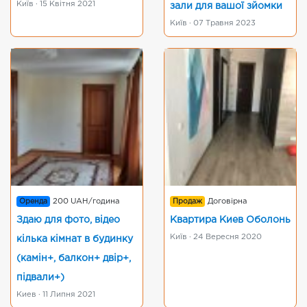
Київ · 15 Квітня 2021
зали для вашої зйомки
Київ · 07 Травня 2023
Оренда
200 UAH/година
Продаж
Договірна
Здаю для фото, відео
Квартира Киев Оболонь
Київ · 24 Вересня 2020
кілька кімнат в будинку
(камін+, балкон+ двір+,
підвали+)
Киев · 11 Липня 2021