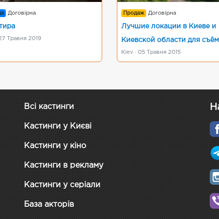
да
Договірна
Продаж
Договірна
тира
Лучшие локации в Киеве и
 27 Травня 2019
Киевской области для съём
Kiev · 05 Травня 2015
Н
Всі кастинги
Кастинги у Києві
Кастинги у кіно
Кастинги в рекламу
Кастинги у серіали
База акторів