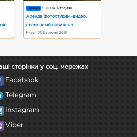
Оренда
500 UAH/година
Аренда фотостудии -видео,
ок!
съемочный павильон
Киев · 05 Березня 2019
аші сторінки у соц. мережах
Facebook
Telegram
Instagram
Viber