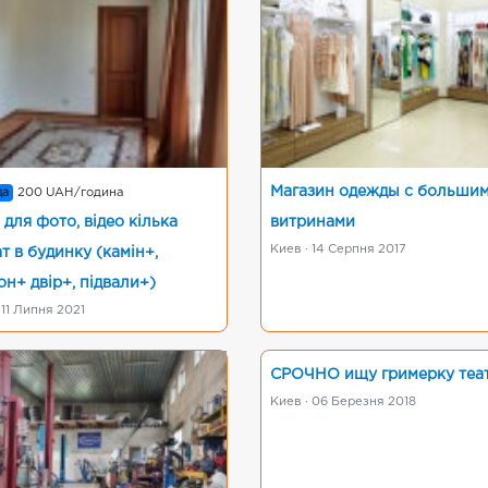
Магазин одежды с больши
да
200 UAH/година
 для фото, відео кілька
витринами
Киев · 14 Серпня 2017
т в будинку (камін+,
он+ двір+, підвали+)
 11 Липня 2021
СРОЧНО ищу гримерку теа
Киев · 06 Березня 2018