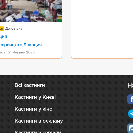
аж
Договірна
ция
сервис,сто,Локация
ків · 21 Червня 2023
Н
Всі кастинги
Кастинги у Києві
Кастинги у кіно
Кастинги в рекламу