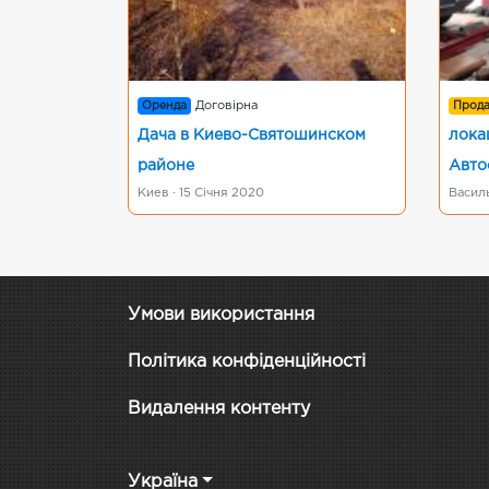
Оренда
Договірна
Прод
Дача в Киево-Святошинском
лока
районе
Авто
Киев · 15 Січня 2020
Василь
Умови використання
Політика конфіденційності
Видалення контенту
Україна