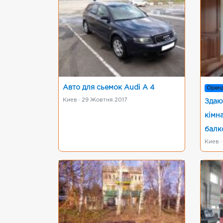
Авто для сьемок Audi A 4
Орен
Киев · 29 Жовтня 2017
Здаю
кімна
балк
Киев ·