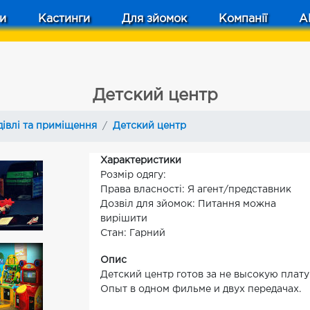
и
Кастинги
Для зйомок
Компанії
A
Детский центр
дівлі та приміщення
Детский центр
Характеристики
Розмір одягу:
Права власності: Я агент/представник
Дозвіл для зйомок: Питання можна
вирішити
Стан: Гарний
Опис
Детский центр готов за не высокую плату
Опыт в одном фильме и двух передачах.