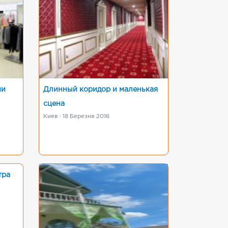
ми
Длинный коридор и маленькая
сцена
Киев · 18 Березня 2016
тра